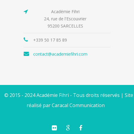
Académie Fihri
24, rue de l'Escouvrier
95200 SARCELLES
+339 50 17 85 89
contact@academiefihri.com