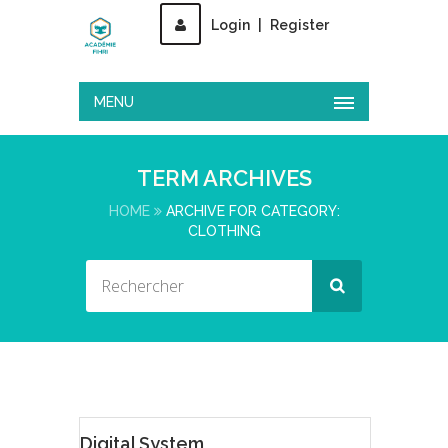
Login
|
Register
MENU
TERM ARCHIVES
HOME
ARCHIVE FOR CATEGORY:
CLOTHING
Featur
Digital System