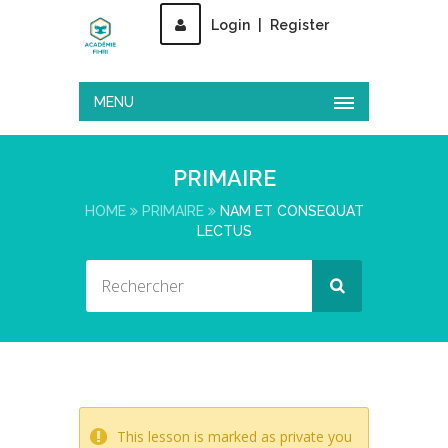
Login
|
Register
MENU
PRIMAIRE
HOME
PRIMAIRE
NAM ET CONSEQUAT
LECTUS
This lesson is marked as private you