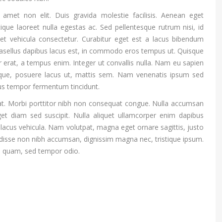
 amet non elit. Duis gravida molestie facilisis. Aenean eget
tique laoreet nulla egestas ac. Sed pellentesque rutrum nisi, id
 et vehicula consectetur. Curabitur eget est a lacus bibendum
Phasellus dapibus lacus est, in commodo eros tempus ut. Quisque
r erat, a tempus enim. Integer ut convallis nulla. Nam eu sapien
isque, posuere lacus ut, mattis sem. Nam venenatis ipsum sed
amus tempor fermentum tincidunt.
nt at. Morbi porttitor nibh non consequat congue. Nulla accumsan
et diam sed suscipit. Nulla aliquet ullamcorper enim dapibus
s lacus vehicula. Nam volutpat, magna eget ornare sagittis, justo
endisse non nibh accumsan, dignissim magna nec, tristique ipsum.
e quam, sed tempor odio.