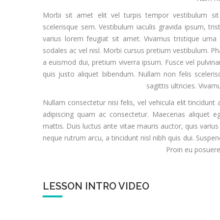
Morbi sit amet elit vel turpis tempor vestibulum sit
scelerisque sem. Vestibulum iaculis gravida ipsum, tris
varius lorem feugiat sit amet. Vivamus tristique urna
sodales ac vel nisl. Morbi cursus pretium vestibulum. 
a euismod dui, pretium viverra ipsum. Fusce vel pulvina
quis justo aliquet bibendum. Nullam non felis sceler
sagittis ultricies. Viv
Nullam consectetur nisi felis, vel vehicula elit tincidu
adipiscing quam ac consectetur. Maecenas aliquet eg
mattis. Duis luctus ante vitae mauris auctor, quis variu
neque rutrum arcu, a tincidunt nisl nibh quis dui. Susp
Proin eu posuer
LESSON INTRO VIDEO