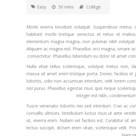
Easy
50 mins
Collège
Morbi viverra tincidunt volutpat. Suspendisse metus 
habitant morbi tristique senectus et netus et males
elementum magna magna, non pulvinar nibh volutpat n
Aliquam ac magna nisl. Phasellus orci magna, ornare ac 
consectetur. Phasellus bibendum eu dolor sit amet cons
Nulla vitae tellus scelerisque, volutpat metus non, 
massa sit amet enim tristique porta. Donec facilisis et j
lobortis, odio non accumsan interdum, velit lorem cond
nisl purus. Phasellus egestas risus quis neque sceler
Integer est nibh, condimentum 
Fusce venenatis lobortis nisi sed interdum. Cras ac cons
convallis ultricies. Vestibulum luctus risus ut ante ve
ut, viverra enim. Nullam vel facilisis est. Curabitur si
lectus suscipit, dictum enim vitae, scelerisque velit. Pr
Nam ne