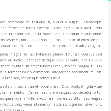
orci, commodo vel tristique ut, aliquet a augue. Pellentesque
uada fames ac turpis egestas. Fusce eget luctus arcu. Proin
on. Praesent sed leo ut massa varius tincidunt et quis enim.
molestie et, tincidunt vel sapien. Cras sed enim id enim tempor
equat. Lorem ipsum dolor sit amet, consectetur adipiscing elit.
dapibus magna. In hac habitasse platea dictumst. Quisque sed
usto eu luctus. Etiam sed tristique nunc, ac vehicula tellus. Duis
imentum nulla, sit amet lobortis urna justo sed magna. Duis in
isque, a fermentum leo commodo. Integer nec condimentum velit.
id urna sed, scelerisque tempus risus.
ectetur risus, sit amet lobortis erat. Duis volutpat ligula vitae
stibulum fermentum. Aenean sed lorem dictum, consectetur tortor
t amet quam lorem. Nullam accumsan ornare porttitor. Sed feugiat
oin lectus velit, varius id interdum sodales, dignissim vitae nunc.
c sodales nibh.