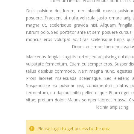
interdum lectus. Proin tempus nunc ut nisi
Duis pulvinar dui lorem, nec blandit massa pulvina
posuere. Praesent ut nulla vehicula justo ornare adipis
magna ut, scelerisque gravida nisi. Aliquam fringil
rutrum odio. Sed porttitor ante ut sem posuere cursus. M
rhoncus eros volutpat ac. Cras scelerisque turpis quis
Donec euismod libero nec varius
Maecenas feugiat sagittis tortor, eu adipiscing dui dict
vulputate fermentum. Etiam eu semper eros. Suspendiss
tellus dapibus commodo. Nam magna nunc, egestas no
Proin laoreet malesuada scelerisque. Sed eleifend 
Suspendisse eu pulvinar nisi, condimentum mattis pu
fermentum, eu dapibus nibh pellentesque. Etiam eget 
vitae, pretium dolor. Mauris semper laoreet massa. Cr
lacinia adipiscing.
Please login to get access to the quiz