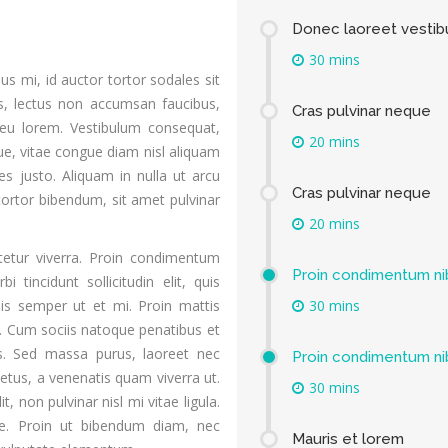
Donec laoreet vesti
30 mins
sus mi, id auctor tortor sodales sit
is, lectus non accumsan faucibus,
Cras pulvinar neque
m eu lorem. Vestibulum consequat,
20 mins
ue, vitae congue diam nisl aliquam
ies justo. Aliquam in nulla ut arcu
Cras pulvinar neque
ortor bibendum, sit amet pulvinar
20 mins
ctetur viverra. Proin condimentum
Proin condimentum ni
i tincidunt sollicitudin elit, quis
ulis semper ut et mi. Proin mattis
30 mins
t. Cum sociis natoque penatibus et
us. Sed massa purus, laoreet nec
Proin condimentum ni
etus, a venenatis quam viverra ut.
30 mins
, non pulvinar nisl mi vitae ligula.
ue. Proin ut bibendum diam, nec
Mauris et lorem