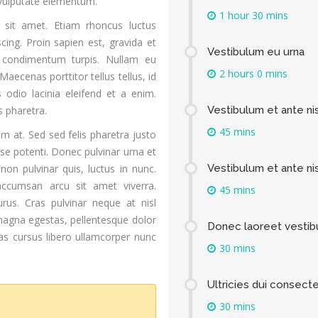
 vulputate elementum.
1 hour 30 mins
r sit amet. Etiam rhoncus luctus
cing. Proin sapien est, gravida et
Vestibulum eu urna
la condimentum turpis. Nullam eu
2 hours 0 mins
aecenas porttitor tellus tellus, id
 odio lacinia eleifend et a enim.
 pharetra.
Vestibulum et ante nis
45 mins
um at. Sed sed felis pharetra justo
e potenti. Donec pulvinar urna et
n pulvinar quis, luctus in nunc.
Vestibulum et ante nis
accumsan arcu sit amet viverra.
45 mins
rus. Cras pulvinar neque at nisl
magna egestas, pellentesque dolor
Donec laoreet vesti
as cursus libero ullamcorper nunc
30 mins
Ultricies dui consect
30 mins