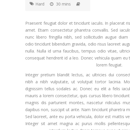
Hard
30 mins
Praesent feugiat dolor et tincidunt iaculis. In placerat ri
amet. Etiam consectetur pharetra convallis. Sed iacul
nunc libero fringilla nibh, sed sollicitudin augue dia
odio tincidunt bibendum gravida, odio risus laoreet aug
nulla. Nulla id urna faucibus, tempus odio vitae, ultric
consequat hendrerit id a leo. Donec vehicula quam eu t
lorem feugiat.
Integer pretium blandit lectus, ac ultricies dui conse
nibh a nibh vulputate, ut volutpat tortor lacinia. Morb
dignissim tellus sodales ac. Donec eu elit a felis iac
mauris a lorem consectetur, quis cursus libero tincidun
magnis dis parturient montes, nascetur ridiculus m
dapibus non, suscipit ut ante. Nam tincidunt pharetra m
Sed laoreet, ante eu porta vehicula, dolor est mattis velit
Integer sit amet magna ac purus mollis pellentesq