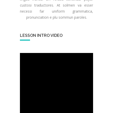
custosi traductores. At solmen va esser
necessi far uniform grammatica,
pronunciation e plu sommun paroles.
LESSON INTRO VIDEO