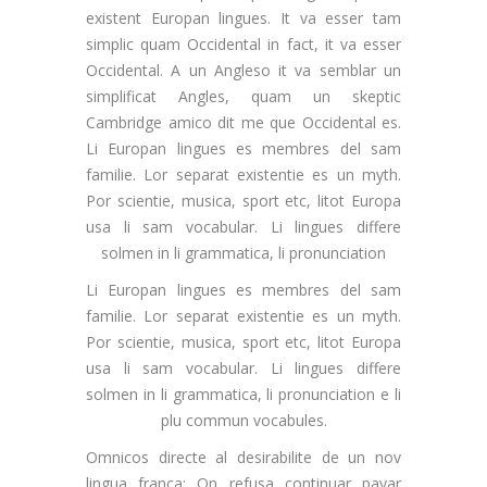
existent Europan lingues. It va esser tam
simplic quam Occidental in fact, it va esser
Occidental. A un Angleso it va semblar un
simplificat Angles, quam un skeptic
Cambridge amico dit me que Occidental es.
Li Europan lingues es membres del sam
familie. Lor separat existentie es un myth.
Por scientie, musica, sport etc, litot Europa
usa li sam vocabular. Li lingues differe
solmen in li grammatica, li pronunciation
Li Europan lingues es membres del sam
familie. Lor separat existentie es un myth.
Por scientie, musica, sport etc, litot Europa
usa li sam vocabular. Li lingues differe
solmen in li grammatica, li pronunciation e li
plu commun vocabules.
Omnicos directe al desirabilite de un nov
lingua franca: On refusa continuar payar